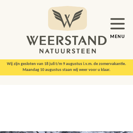
MENU
Wij zijn gesloten van 18 juli t/m 9 augustus i.v.m. de zomervakantie.
Maandag 10 augustus staan wij weer voor u klaar.