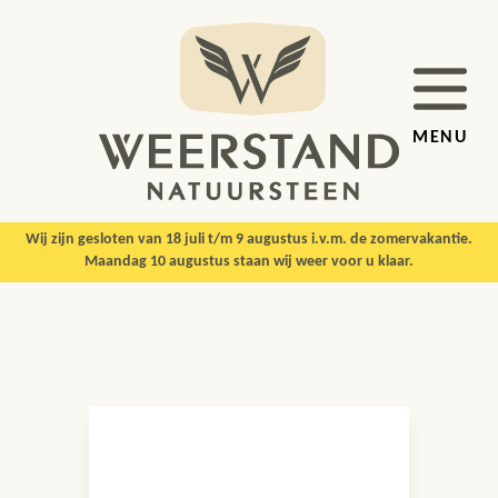
MENU
Wij zijn gesloten van 18 juli t/m 9 augustus i.v.m. de zomervakantie.
Maandag 10 augustus staan wij weer voor u klaar.